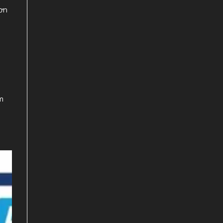
hơn
m