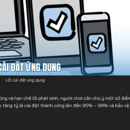
Lỗi cài đặt ứng dụng
hóng và hạn chế lỗi phát sinh, người chơi cần chú ý một số điể
p tăng tỷ lệ cài đặt thành công lên đến 95% – 98% và bảo vệ 