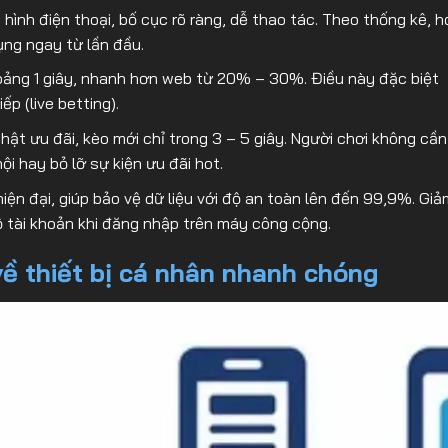
 hình điện thoại, bố cục rõ ràng, dễ thao tác. Theo thống kê, 
ng ngay từ lần đầu.
hoảng 1 giây, nhanh hơn web từ 20% – 30%. Điều này đặc biệt
p (live betting).
nhật ưu đãi, kèo mới chỉ trong 3 – 5 giây. Người chơi không cần
i hay bỏ lỡ sự kiện ưu đãi hot.
ện đại, giúp bảo vệ dữ liệu với độ an toàn lên đến 99,9%. Giả
 lộ tài khoản khi đăng nhập trên máy công cộng.
về thiết bị cá nhân nhanh chóng