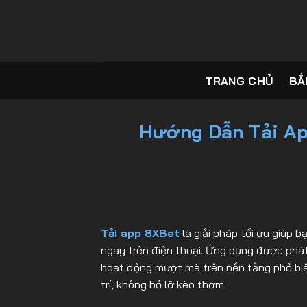
Skip
to
content
TRANG CHỦ
BẮ
Hướng Dẫn Tải Ap
Tải app 8XBet
là giải pháp tối ưu giúp 
ngay trên điện thoại. Ứng dụng được phát 
hoạt động mượt mà trên nền tảng phổ biế
trí, không bỏ lỡ kèo thơm.