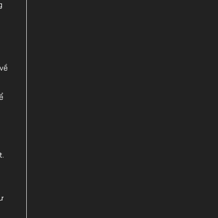
g
 về
ể
t.
ư