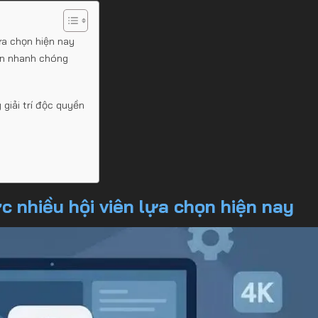
ựa chọn hiện nay
ân nhanh chóng
 giải trí độc quyền
c nhiều hội viên lựa chọn hiện nay