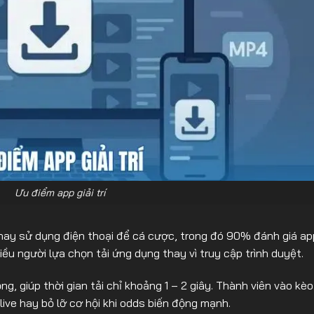
Ưu điểm app giải trí
nay sử dụng điện thoại để cá cược, trong đó 90% đánh giá ap
u người lựa chọn tải ứng dụng thay vì truy cập trình duyệt.
ng, giúp thời gian tải chỉ khoảng 1 – 2 giây. Thành viên vào kèo
live hay bỏ lỡ cơ hội khi odds biến động mạnh.