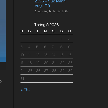
2026 – Sức Mạnh
–
Đào
Vượt Trội
Long
Nha
Hổ
–
ở
Chức năng bình luận bị tắt
Tranh
CH
Soi
Hùng
Congo
Kèo
00:00
8XBET
Tháng 8 2026
ngày
|
H
B
T
N
S
B
C
18/06
Áo
World
–
1
2
Cup
Jordan
2026
11:00
3
4
5
6
7
8
9
–
ngày
Đẳng
17/06
10
11
12
13
14
15
16
Cấp
World
Selecao
Cup
17
18
19
20
21
22
23
2026
–
24
25
26
27
28
29
30
Sức
Mạnh
31
p
Vượt
Trội
« Th4