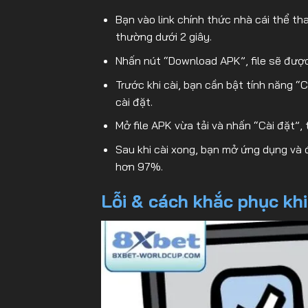
Bạn vào link chính thức nhà cái thể t
thường dưới 2 giây.
Nhấn nút “Download APK”, file sẽ được 
Trước khi cài, bạn cần bật tính năng 
cài đặt.
Mở file APK vừa tải và nhấn “Cài đặt”, 
Sau khi cài xong, bạn mở ứng dụng và 
hơn 97%.
Lỗi & cách khắc phục khi