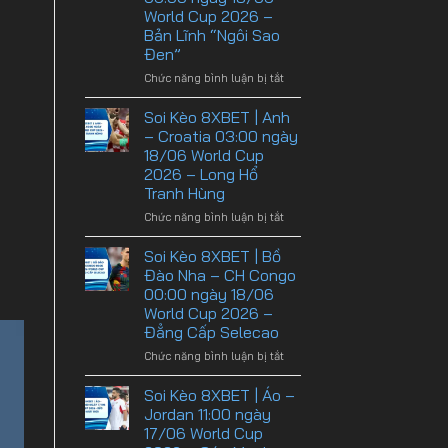
Uzbekistan
World Cup 2026 –
–
Bản Lĩnh “Ngôi Sao
Colombia
Đen”
09:00
ngày
ở
Chức năng bình luận bị tắt
18/06
Soi
World
Kèo
Soi Kèo 8XBET | Anh
Cup
8XBET
– Croatia 03:00 ngày
2026
|
18/06 World Cup
–
Ghana
2026 – Long Hổ
Đẳng
–
Tranh Hùng
Cấp
Panama
Nam
06:00
ở
Chức năng bình luận bị tắt
Mỹ
ngày
Soi
18/06
Kèo
Soi Kèo 8XBET | Bồ
World
8XBET
Đào Nha – CH Congo
Cup
|
00:00 ngày 18/06
2026
Anh
World Cup 2026 –
–
–
Đẳng Cấp Selecao
Bản
Croatia
Lĩnh
03:00
ở
Chức năng bình luận bị tắt
“Ngôi
ngày
Soi
Sao
18/06
Kèo
Soi Kèo 8XBET | Áo –
Đen”
World
8XBET
Jordan 11:00 ngày
Cup
|
17/06 World Cup
2026
Bồ