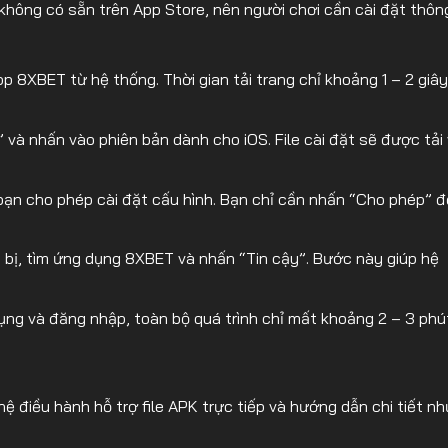
không có sẵn trên App Store, nên người chơi cần cài đặt thôn
pp 8XBET từ hệ thống. Thời gian tải trang chỉ khoảng 1 – 2 giây
” và nhấn vào phiên bản dành cho iOS. File cài đặt sẽ được tải
 bạn cho phép cài đặt cấu hình. Bạn chỉ cần nhấn “Cho phép” đ
t bị, tìm ứng dụng 8XBET và nhấn “Tin cậy”. Bước này giúp hệ
ụng và đăng nhập, toàn bộ quá trình chỉ mất khoảng 2 – 3 phú
hệ điều hành hỗ trợ file APK trực tiếp và hướng dẫn chi tiết nh