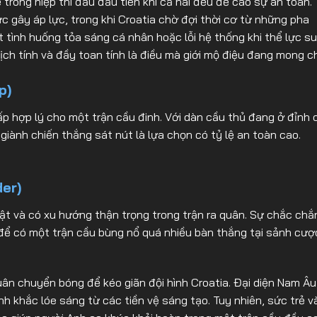
trong hiệp thi đấu đầu tiên khi cả hai đều đề cao sự an toàn.
c gây áp lực, trong khi Croatia chờ đợi thời cơ từ những pha
tình huống tỏa sáng cá nhân hoặc lỗi hệ thống khi thể lực s
kịch tính và đầy toan tính là điều mà giới mộ điệu đang mong c
ap)
p hợp lý cho một trận cầu đinh. Với dàn cầu thủ đang ở đỉnh 
giành chiến thắng sát nút là lựa chọn có tỷ lệ an toàn cao.
der)
uật và có xu hướng thận trọng trong trận ra quân. Sự chắc chắ
 để có một trận cầu bùng nổ quá nhiều bàn thắng tại sảnh cượ
luân chuyển bóng để kéo giãn đội hình Croatia. Đại diện Nam Âu
h khắc lóe sáng từ các tiền vệ sáng tạo. Tuy nhiên, sức trẻ v