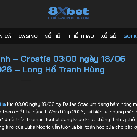
N CÁ
CASINO
NỔ HŨ
THỂ THAO
XỔ SỐ
SOI 
Anh – Croatia 03:00 ngày 18/06
026 – Long Hổ Tranh Hùng
tia
lúc 03:00 ngày 18/06 tại Dallas Stadium đang hâm nóng m
 then chốt tại bảng L World Cup 2026, tái hiện lại những màn 
” dưới thời Thomas Tuchel đang khao khát khẳng định vị thế
sự già rơ của Luka Modric vẫn luôn là bài toán hóc búa cho bất k