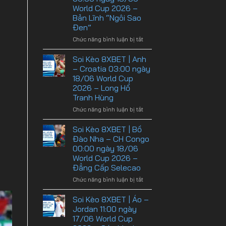
Uzbekistan
World Cup 2026 –
–
Bản Lĩnh “Ngôi Sao
Colombia
Đen”
09:00
ngày
ở
Chức năng bình luận bị tắt
18/06
Soi
World
Kèo
Soi Kèo 8XBET | Anh
Cup
8XBET
– Croatia 03:00 ngày
2026
|
18/06 World Cup
–
Ghana
2026 – Long Hổ
Đẳng
–
Tranh Hùng
Cấp
Panama
Nam
06:00
ở
Chức năng bình luận bị tắt
Mỹ
ngày
Soi
18/06
Kèo
Soi Kèo 8XBET | Bồ
World
8XBET
Đào Nha – CH Congo
Cup
|
00:00 ngày 18/06
2026
Anh
World Cup 2026 –
–
–
Đẳng Cấp Selecao
Bản
Croatia
Lĩnh
03:00
ở
Chức năng bình luận bị tắt
“Ngôi
ngày
Soi
Sao
18/06
Kèo
Soi Kèo 8XBET | Áo –
Đen”
World
8XBET
Jordan 11:00 ngày
Cup
|
17/06 World Cup
2026
Bồ