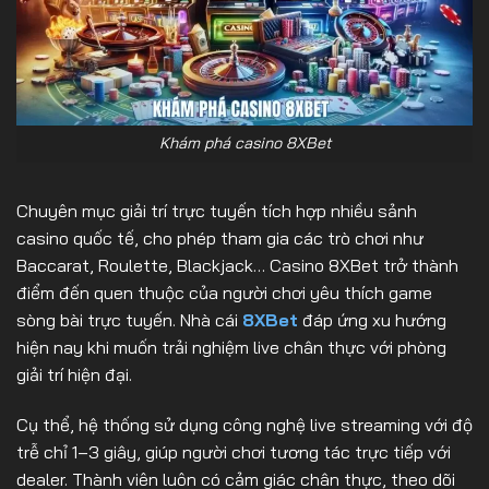
Khám phá casino 8XBet
Chuyên mục giải trí trực tuyến tích hợp nhiều sảnh
casino quốc tế, cho phép tham gia các trò chơi như
Baccarat, Roulette, Blackjack… Casino 8XBet trở thành
điểm đến quen thuộc của người chơi yêu thích game
sòng bài trực tuyến. Nhà cái
8XBet
đáp ứng xu hướng
hiện nay khi muốn trải nghiệm live chân thực với phòng
giải trí hiện đại.
Cụ thể, hệ thống sử dụng công nghệ live streaming với độ
trễ chỉ 1–3 giây, giúp người chơi tương tác trực tiếp với
dealer. Thành viên luôn có cảm giác chân thực, theo dõi