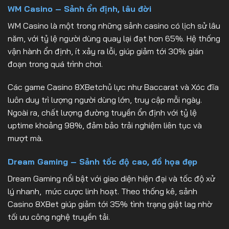
WM Casino – Sảnh ổn định, lâu đời
WM Casino là một trong những sảnh casino có lịch sử lâu
năm, với tỷ lệ người dùng quay lại đạt hơn 65%. Hệ thống
vận hành ổn định, ít xảy ra lỗi, giúp giảm tới 30% gián
đoạn trong quá trình chơi.
Các game Casino 8XBetchủ lực như Baccarat và Xóc đĩa
luôn duy trì lượng người dùng lớn, truy cập mỗi ngày.
Ngoài ra, chất lượng đường truyền ổn định với tỷ lệ
uptime khoảng 98%, đảm bảo trải nghiệm liên tục và
mượt mà.
Dream Gaming – Sảnh tốc độ cao, đồ họa đẹp
Dream Gaming nổi bật với giao diện hiện đại và tốc độ xử
lý nhanh, mức cược linh hoạt. Theo thống kê, sảnh
Casino 8XBet giúp giảm tới 35% tình trạng giật lag nhờ
tối ưu công nghệ truyền tải.