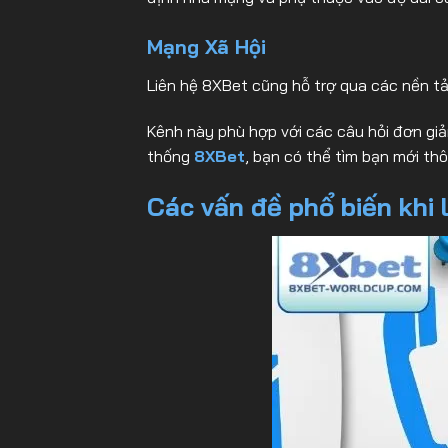
Mạng Xã Hội
Liên hệ 8XBet cũng hỗ trợ qua các nền tản
Kênh này phù hợp với các câu hỏi đơn giả
thống
8XBet
, bạn có thể tìm bạn mới th
Các vấn đề phổ biến khi 