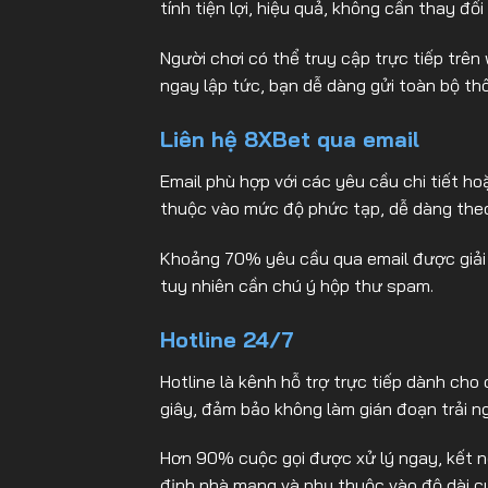
tính tiện lợi, hiệu quả, không cần thay đổ
Người chơi có thể truy cập trực tiếp trê
ngay lập tức, bạn dễ dàng gửi toàn bộ thô
Liên hệ 8XBet qua email
Email phù hợp với các yêu cầu chi tiết hoặ
thuộc vào mức độ phức tạp, dễ dàng theo 
Khoảng 70% yêu cầu qua email được giải qu
tuy nhiên cần chú ý hộp thư spam.
Hotline 24/7
Hotline là kênh hỗ trợ trực tiếp dành cho
giây, đảm bảo không làm gián đoạn trải n
Hơn 90% cuộc gọi được xử lý ngay, kết nố
định nhà mạng và phụ thuộc vào độ dài cu