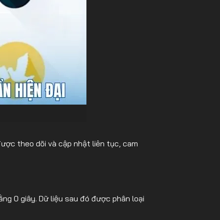
được theo dõi và cập nhật liên tục, cam
ằng 0 giây. Dữ liệu sau đó được phân loại