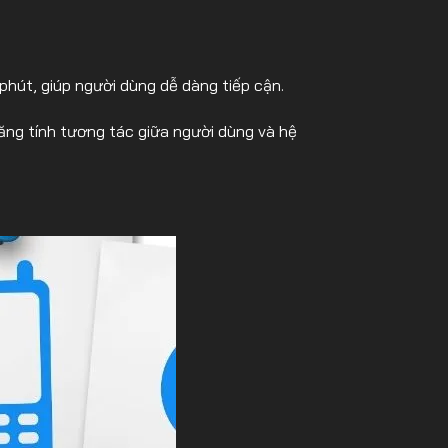
phút, giúp người dùng dễ dàng tiếp cận.
tăng tính tương tác giữa người dùng và hệ