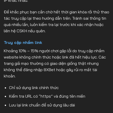
IP khác nhau.
Để khắc phục bạn cần chờ hết thời gian khóa rồi thử thao
tác truy cập lại theo hướng dẫn trên. Tránh sai thông tin
quá nhiều lần, luôn kiểm tra lại trước khi xác nhận hoặc
liên hệ CSKH nếu quên.
Truy cập nhầm link
Khoảng 10% – 15% người chơi gặp lỗi do truy cập nhầm
website không chính thức hoặc link đã hết hiệu lực. Các
trang giả mạo thường có giao diện giống thật nhưng
không thể đăng nhập 8XBet hoặc gây rủi ro mất tài
khoản.
Chỉ sử dụng link chính thức
Kiểm tra URL có “https” và đúng tên miền
Lưu lại link chuẩn để sử dụng lâu dài