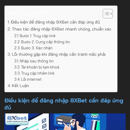
Mục Lục Bài Viết
Điều kiện để đăng nhập 8XBet cần đáp ứng đủ
Thao tác đăng nhập 8XBet nhanh chóng, chuẩn xác
Bước 1: Truy cập link
Bước 2: Cung cấp thông tin
Bước 3: Xác nhận
Lỗi thường gặp khi đăng nhập cần tránh mắc phải
Nhập sau thông tin
Tài khoản bị tạm khoá
Truy cập nhầm link
Lỗi internet
Kết Luận
Điều kiện để đăng nhập 8XBet cần đáp ứng
đủ