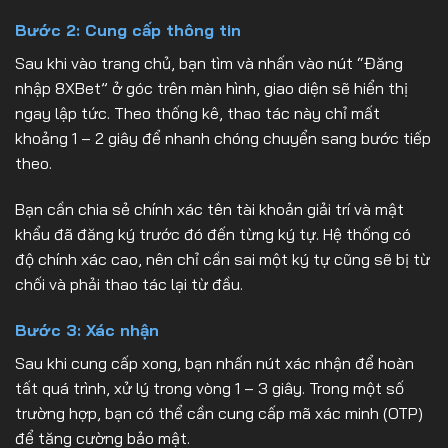
Bước 2: Cung cấp thông tin
Sau khi vào trang chủ, bạn tìm và nhấn vào nút “Đăng
nhập 8XBet” ở góc trên màn hình, giao diện sẽ hiển thị
ngay lập tức. Theo thống kê, thao tác này chỉ mất
khoảng 1 – 2 giây để nhanh chóng chuyển sang bước tiếp
theo.
Bạn cần chia sẻ chính xác tên tài khoản giải trí và mật
khẩu đã đăng ký trước đó đến từng ký tự. Hệ thống có
độ chính xác cao, nên chỉ cần sai một ký tự cũng sẽ bị từ
chối và phải thao tác lại từ đầu.
Bước 3: Xác nhận
Sau khi cung cấp xong, bạn nhấn nút xác nhận để hoàn
tất quá trình, xử lý trong vòng 1 – 3 giây. Trong một số
trường hợp, bạn có thể cần cung cấp mã xác minh (OTP)
để tăng cường bảo mật.