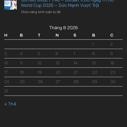
Nam
8XBET
03:00
World Cup 2026 – Sức Mạnh Vượt Trội
2026
Mỹ
|
ngày
–
ở
Chức năng bình luận bị tắt
Bồ
18/06
Bản
Soi
Đào
World
Lĩnh
Kèo
Nha
Cup
“Ngôi
8XBET
Tháng 8 2026
–
2026
Sao
|
CH
–
Đen”
H
B
T
N
S
B
C
Áo
Congo
Long
–
00:00
Hổ
1
2
Jordan
ngày
Tranh
11:00
18/06
Hùng
3
4
5
6
7
8
9
ngày
World
17/06
Cup
10
11
12
13
14
15
16
World
2026
Cup
–
17
18
19
20
21
22
23
2026
Đẳng
–
Cấp
24
25
26
27
28
29
30
Sức
Selecao
Mạnh
31
Vượt
Trội
« Th4