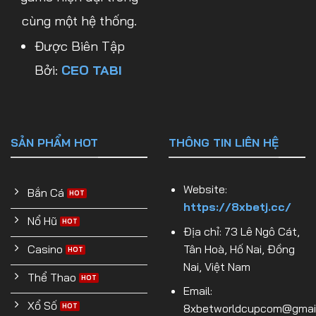
cùng một hệ thống.
Được Biên Tập
Bởi:
CEO TABI
SẢN PHẨM HOT
THÔNG TIN LIÊN HỆ
Website:
Bắn Cá
https://8xbetj.cc/
Nổ Hũ
Địa chỉ: 73 Lê Ngô Cát,
Tân Hoà, Hố Nai, Đồng
Casino
Nai, Việt Nam
Thể Thao
Email:
Xổ Số
8xbetworldcupcom@gmai