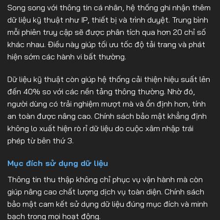
Song song với thông tin cá nhân, hệ thống ghi nhận thêm
dữ liệu kỹ thuật như IP, thiết bị và trình duyệt. Trung bình
mỗi phiên truy cập sẽ được phân tích qua hơn 20 chỉ số
khác nhau. Điều này giúp tối ưu tốc độ tải trang và phát
hiện sớm các hành vi bất thường.
Dữ liệu kỹ thuật còn giúp hệ thống cải thiện hiệu suất lên
đến 40% so với các nền tảng thông thường. Nhờ đó,
người dùng có trải nghiệm mượt mà và ổn định hơn, tính
an toàn được nâng cao. Chính sách bảo mật khẳng định
không lo xuất hiện rò rỉ dữ liệu do cuộc xâm nhập trái
phép từ bên thứ 3.
Mục đích sử dụng dữ liệu
Thông tin thu thập không chỉ phục vụ vận hành mà còn
giúp nâng cao chất lượng dịch vụ toàn diện. Chính sách
bảo mật cam kết sử dụng dữ liệu đúng mục đích và minh
bạch trong mọi hoạt động.