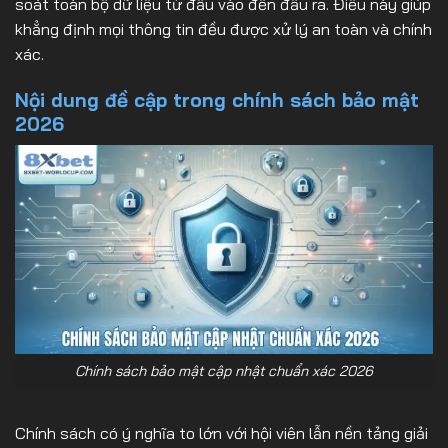
soát toàn bộ dữ liệu từ đầu vào đến đầu ra. Điều này giúp
khẳng định mọi thông tin đều được xử lý an toàn và chính
xác.
Nội dung đề cập trong chính sách bảo mật
2026
Chính sách bảo mật cập nhật chuẩn xác 2026
Chính sách có ý nghĩa to lớn với hội viên lẫn nền tảng giải