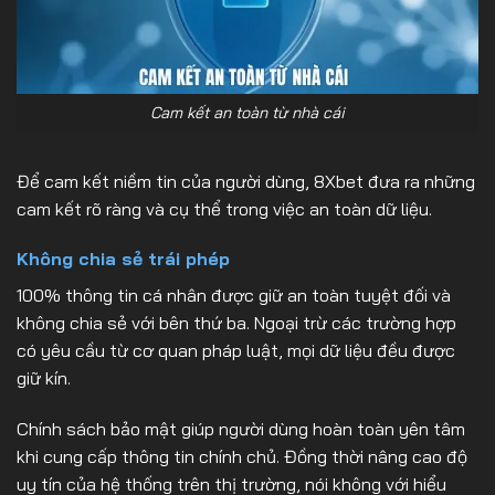
Cam kết an toàn từ nhà cái
Để cam kết niềm tin của người dùng, 8Xbet đưa ra những
cam kết rõ ràng và cụ thể trong việc an toàn dữ liệu.
Không chia sẻ trái phép
100% thông tin cá nhân được giữ an toàn tuyệt đối và
không chia sẻ với bên thứ ba. Ngoại trừ các trường hợp
có yêu cầu từ cơ quan pháp luật, mọi dữ liệu đều được
giữ kín.
Chính sách bảo mật giúp người dùng hoàn toàn yên tâm
khi cung cấp thông tin chính chủ. Đồng thời nâng cao độ
uy tín của hệ thống trên thị trường, nói không với hiểu