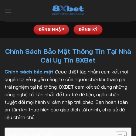
Skip
to
content
ĐĂNG NHẬP
ĐĂNG KÝ
Chính Sách Bảo Mật Thông Tin Tại Nhà
Cái Uy Tín 8XBet
Chính sách bảo mật
được thiết lập nhằm cam kết mọi
quyền lợi về quyền riêng tư của người chơi khi tham gia
trải nghiệm tại hệ thống. 8XBET cam kết sử dụng những
công nghệ tối tân nhất để lưu trữ dữ liệu, ngăn chặn
tuyệt đối mọi hành vi xâm nhập trái phép. Bạn hoàn toàn
an tâm khi thực hiện các giao dịch tài chính, chia sẻ dữ
liệu chính chủ.
Mục Lục Bài Viết