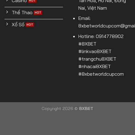
Tân Hoà, Hố Nai, Đồng
Casino
Nai, Việt Nam
Thể Thao
Email:
Xổ Số
8xbetworldcupcom@gmai
Hotline: 0914778902
#8XBET
#linkvao8XBET
#trangchu8XBET
#nhacai8XBET
#8xbetworldcupcom
Copyright 2026 ©
8XBET